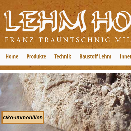
Home
Produkte
Technik
Baustoff Lehm
Inne
Öko-Immobilien
Öko-Immobilien